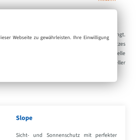
t, wo Glasarchitektur besondere Lösungen verlangt.
ieser Webseite zu gewährleisten. Ihre Einwilligung
nissen eines Arbeits- oder Bildschirmarbeitsplatzes
altungsfreiheit im Objekt- und Wohnbereich. Aktuelle
men geführt. Damit ist die Erfüllung ganz spezieller
Slope
Sicht- und Sonnenschutz mit perfekter