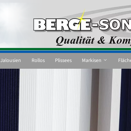
Jalousien
Rollos
Plissees
Markisen
Fläch
Gelenkarmmarkisen
Glasdach & Beschattu
Micromarkisen