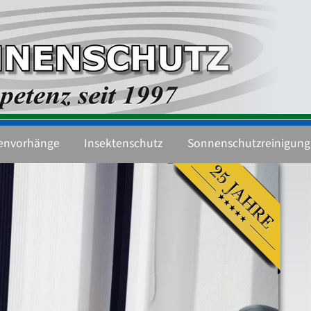
envorhänge
Insektenschutz
Sonnenschutzreinigung
ng